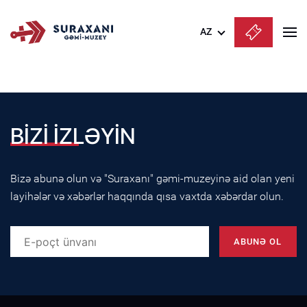
AZ
Azərbaycanca
English
Русский
BİZİ İZLƏYİN
Bizə abunə olun və "Suraxanı" gəmi-muzeyinə aid olan yeni
layihələr və xəbərlər haqqında qısa vaxtda xəbərdar olun.