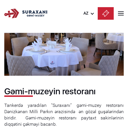
AZ
Azərbaycanca
English
Русский
Gəmi-muzeyin restoranı
Tankerdə yaradılan “Suraxanı” gəmi-muzey restoranı
Dənizkənarı Milli Parkın ərazisində ən gözəl guşələrindən
biridir. Gəmi-muzeyin restoranı paytaxt sakinlərinin
diqqətini çəkməyi bacarıb.