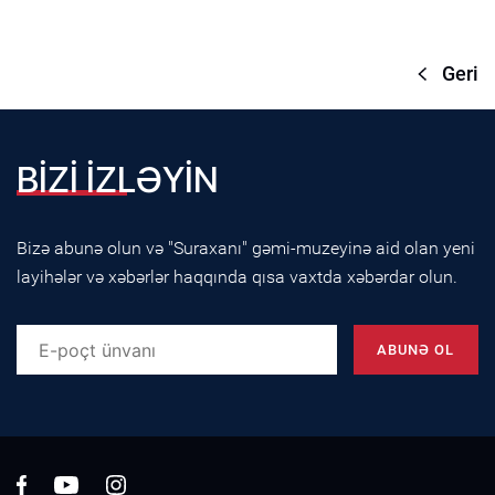
Geri
BİZİ İZLƏYİN
Bizə abunə olun və "Suraxanı" gəmi-muzeyinə aid olan yeni
layihələr və xəbərlər haqqında qısa vaxtda xəbərdar olun.