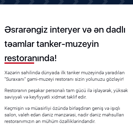
Əsrarəngiz interyer və ən dadlı
təamlar tanker-muzeyin
restoranında!
Xəzərin sahilində dünyada ilk tanker muzeyində yaradılan
"Suraxanı" gəmi-muzeyi restoranı sizin yolunuzu gözləyir!
Restoranın peşəkar personalı tam gücü ilə işləyərək, yüksək
səviyyəli və keyfiyyətli xidmət təklif edir.
Keçmişin və müasirliyi özündə birləşdirən geniş və işıqlı
salon, valeh edən dəniz mənzərəsi, nadir dəniz məhsulları
restoranımızın ən mühüm özəlliklərindəndir.