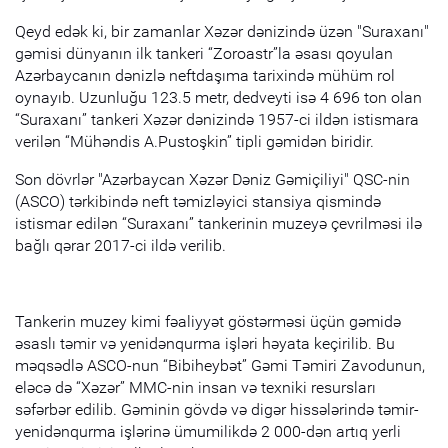
Qeyd edək ki, bir zamanlar Xəzər dənizində üzən "Suraxanı"
gəmisi dünyanın ilk tankeri “Zoroastr”la əsası qoyulan
Azərbaycanın dənizlə neftdaşıma tarixində mühüm rol
oynayıb. Uzunluğu 123.5 metr, dedveyti isə 4 696 ton olan
“Suraxanı” tankeri Xəzər dənizində 1957-ci ildən istismara
verilən “Mühəndis A.Pustoşkin” tipli gəmidən biridir.
Son dövrlər "Azərbaycan Xəzər Dəniz Gəmiçiliyi" QSC-nin
(ASCO) tərkibində neft təmizləyici stansiya qismində
istismar edilən “Suraxanı” tankerinin muzeyə çevrilməsi ilə
bağlı qərar 2017-ci ildə verilib.
Tankerin muzey kimi fəaliyyət göstərməsi üçün gəmidə
əsaslı təmir və yenidənqurma işləri həyata keçirilib. Bu
məqsədlə ASCO-nun “Bibiheybət” Gəmi Təmiri Zavodunun,
eləcə də “Xəzər” MMC-nin insan və texniki resursları
səfərbər edilib. Gəminin gövdə və digər hissələrində təmir-
yenidənqurma işlərinə ümumilikdə 2 000-dən artıq yerli