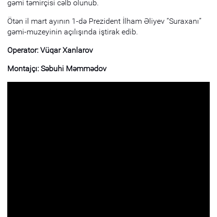
gəmi təmirçisi cəlb olunub.
Ötən il mart ayının 1-də Prezident İlham Əliyev “Suraxanı”
gəmi-muzeyinin açılışında iştirak edib.
Operator: Vüqar Xanlarov
Montajçı: Səbuhi Məmmədov