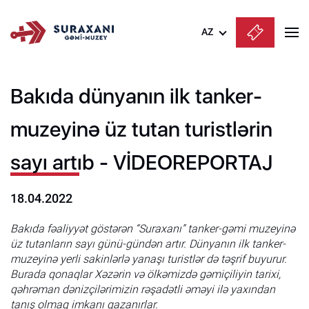
AZ
Azərbaycanca
Bakıda dünyanın ilk tanker-
English
Русский
muzeyinə üz tutan turistlərin
sayı artıb - VİDEOREPORTAJ
18.04.2022
Bakıda fəaliyyət göstərən “Suraxanı” tanker-gəmi muzeyinə
üz tutanların sayı günü-gündən artır. Dünyanın ilk tanker-
muzeyinə yerli sakinlərlə yanaşı turistlər də təşrif buyurur.
Burada qonaqlar Xəzərin və ölkəmizdə gəmiçiliyin tarixi,
qəhrəman dənizçilərimizin rəşadətli əməyi ilə yaxından
tanış olmaq imkanı qazanırlar.