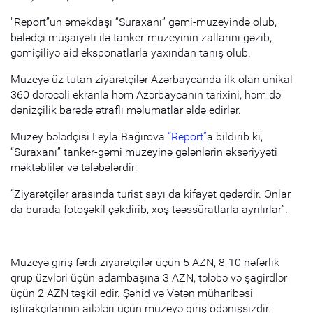
"Report”un əməkdaşı “Suraxanı” gəmi-muzeyində olub,
bələdçi müşaiyəti ilə tanker-muzeyinin zallarını gəzib,
gəmiçiliyə aid eksponatlarla yaxından tanış olub.
Muzeyə üz tutan ziyarətçilər Azərbaycanda ilk olan unikal
360 dərəcəli ekranla həm Azərbaycanın tarixini, həm də
dənizçilik barədə ətraflı məlumatlar əldə edirlər.
Muzey bələdçisi Leyla Bağırova
“Report”
a bildirib ki,
“Suraxanı” tanker-gəmi muzeyinə gələnlərin əksəriyyəti
məktəblilər və tələbələrdir:
“Ziyarətçilər arasında turist sayı da kifayət qədərdir. Onlar
da burada fotoşəkil çəkdirib, xoş təəssüratlarla ayrılırlar”.
Muzeyə giriş fərdi ziyarətçilər üçün 5 AZN, 8-10 nəfərlik
qrup üzvləri üçün adambaşına 3 AZN, tələbə və şagirdlər
üçün 2 AZN təşkil edir. Şəhid və Vətən müharibəsi
iştirakçılarının ailələri üçün muzeyə giriş ödənişsizdir.