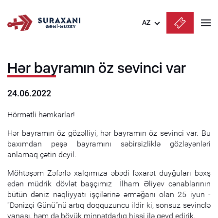
AZ
Azərbaycanca
Hər bayramın öz sevinci var
English
Русский
24.06.2022
Hörmətli həmkarlar!
Hər bayramın öz gözəlliyi, hər bayramın öz sevinci var. Bu
baxımdan peşə bayramını səbirsizliklə gözləyənləri
anlamaq çətin deyil.
Möhtəşəm Zəfərlə xalqımıza əbədi fəxarət duyğuları bəxş
edən müdrik dövlət başçımız İlham Əliyev cənablarının
bütün dəniz nəqliyyatı işçilərinə ərməğanı olan 25 iyun -
“Dənizçi Günü”nü artıq doqquzuncu ildir ki, sonsuz sevinclə
yanaşı, həm də böyük minnətdarlıq hissi ilə qeyd edirik.