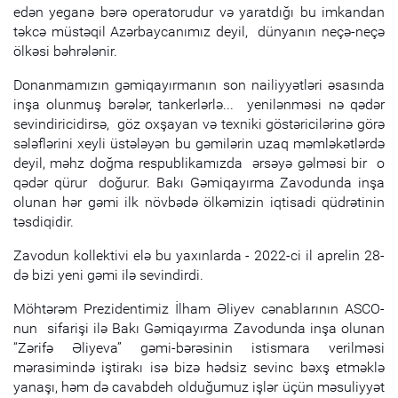
edən yeganə bərə operatorudur və yaratdığı bu imkandan
təkcə müstəqil Azərbaycanımız deyil, dünyanın neçə-neçə
ölkəsi bəhrələnir.
Donanmamızın gəmiqayırmanın son nailiyyətləri əsasında
inşa olunmuş bərələr, tankerlərlə... yenilənməsi nə qədər
sevindiricidirsə, göz oxşayan və texniki göstəricilərinə görə
sələflərini xeyli üstələyən bu gəmilərin uzaq məmləkətlərdə
deyil, məhz doğma respublikamızda ərsəyə gəlməsi bir o
qədər qürur doğurur. Bakı Gəmiqayırma Zavodunda inşa
olunan hər gəmi ilk növbədə ölkəmizin iqtisadi qüdrətinin
təsdiqidir.
Zavodun kollektivi elə bu yaxınlarda - 2022-ci il aprelin 28-
də bizi yeni gəmi ilə sevindirdi.
Möhtərəm Prezidentimiz İlham Əliyev cənablarının ASCO-
nun sifarişi ilə Bakı Gəmiqayırma Zavodunda inşa olunan
“Zərifə Əliyeva” gəmi-bərəsinin istismara verilməsi
mərasimində iştirakı isə bizə hədsiz sevinc bəxş etməklə
yanaşı, həm də cavabdeh olduğumuz işlər üçün məsuliyyət