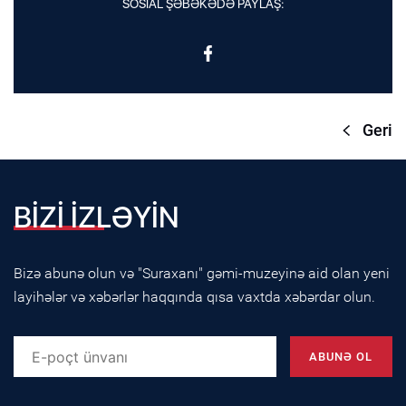
SOSİAL ŞƏBƏKƏDƏ PAYLAŞ:
Geri
BİZİ İZLƏYİN
Bizə abunə olun və "Suraxanı" gəmi-muzeyinə aid olan yeni
layihələr və xəbərlər haqqında qısa vaxtda xəbərdar olun.