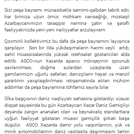
Sizi peşə bayramı münasibətilə səmimi-qəlbdən təbrik edir,
hər birinizə uzun ömür, möhkəm cansağlığı, müstəqil
Azərbaycanımızın tərəqqisi naminə çətin və şərəfli
fəaliyyətinizdə yeni-yeni nailiyyətlər arzulayıram.
Çoxminli kollektivimiz bu dəfə də peşə bayramını layiqincə
qarşılayır. Son bir ildə yükdaşımaların həcmi xeyli artıb,
sahil müəssisələrində yüksək istehsalat göstəriciləri əldə
edilib. ASCO-nun Xəzərdə aparıcı mövqeyinin qorunub
saxlanılması, doğma sulardan uzaqlarda üzən
gəmilərimizin uğurlu səfərləri, dənizçilərin həyat və mənzil
şəraitinin yaxşılaşdırılması istiqamətində atılan mühüm
addımlar da peşə bayramına töhfəmiz sayıla bilər.
Ölkə başçısının dəniz nəqliyyatı sahəsinə göstərdiyi xüsusi
diqqət sayəsində bu gün Azərbaycan Xəzər Dəniz Gəmiçiliyi
deyəndə zəngin ənənələri olan və beynəlxalq standartlara
uyğun fəaliyyət göstərən müasir gəmiçilik şirkəti başa
düşülür. ASCO Xəzərdə dəmir yolu vaqonlarının, yük və
minik avtomobillərinin dəniz vasitəsilə daşınmasını təmin