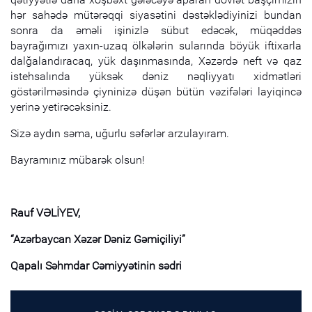
hər sahədə mütərəqqi siyasətini dəstəklədiyinizi bundan
sonra da əməli işinizlə sübut edəcək, müqəddəs
bayrağımızı yaxın-uzaq ölkələrin sularında böyük iftixarla
dalğalandıracaq, yük daşınmasında, Xəzərdə neft və qaz
istehsalında yüksək dəniz nəqliyyatı xidmətləri
göstərilməsində çiyninizə düşən bütün vəzifələri layiqincə
yerinə yetirəcəksiniz.
Sizə aydın səma, uğurlu səfərlər arzulayıram.
Bayramınız mübarək olsun!
Rauf VƏLİYEV,
“Azərbaycan Xəzər Dəniz Gəmiçiliyi”
Qapalı Səhmdar Cəmiyyətinin sədri