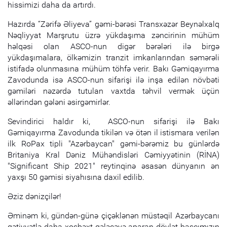
hissimizi daha da artırdı.
Hazırda “Zərifə Əliyeva” gəmi-bərəsi Transxəzər Beynəlxalq
Nəqliyyat Marşrutu üzrə yükdaşıma zəncirinin mühüm
həlqəsi olan ASCO-nun digər bərələri ilə birgə
yükdaşımalara, ölkəmizin tranzit imkanlarından səmərəli
istifadə olunmasına mühüm töhfə verir. Bakı Gəmiqayırma
Zavodunda isə ASCO-nun sifarişi ilə inşa edilən növbəti
gəmiləri nəzərdə tutulan vaxtda təhvil vermək üçün
əllərindən gələni əsirgəmirlər.
Sevindirici haldır ki, ASCO-nun sifarişi ilə Bakı
Gəmiqayırma Zavodunda tikilən və ötən il istismara verilən
ilk RoPax tipli "Azərbaycan" gəmi-bərəmiz bu günlərdə
Britaniya Kral Dəniz Mühəndisləri Cəmiyyətinin (RİNA)
"Significant Ship 2021" reytinqinə əsasən dünyanın ən
yaxşı 50 gəmisi siyahısına daxil edilib.
Əziz dənizçilər!
Əminəm ki, gündən-günə çiçəklənən müstəqil Azərbaycanı
qətiyyətlə daha xoşbəxt gələcəyə aparan dövlət başçımızın