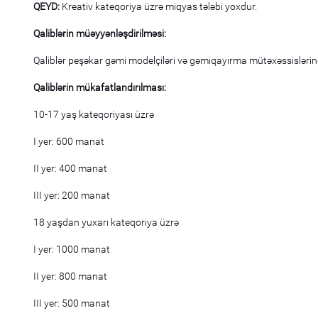
QEYD:
Kreativ kateqoriya üzrə miqyas tələbi yoxdur.
Qaliblərin müəyyənləşdirilməsi:
Qaliblər peşəkar gəmi modelçiləri və gəmiqayırma mütəxəssislərin
Qaliblərin mükafatlandırılması:
10-17 yaş kateqoriyası üzrə
I yer: 600 manat
II yer: 400 manat
III yer: 200 manat
18 yaşdan yuxarı kateqoriya üzrə
I yer: 1000 manat
II yer: 800 manat
III yer: 500 manat