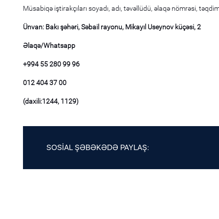
Müsabiqə iştirakçıları soyadı, adı, təvəllüdü, əlaqə nömrəsi, təqdim 
Ünvan: Bakı şəhəri, Səbail rayonu, Mikayıl Useynov küçəsi, 2
Əlaqə/Whatsapp
+994 55 280 99 96
012 404 37 00
(daxili:1244, 1129)
SOSİAL ŞƏBƏKƏDƏ PAYLAŞ: