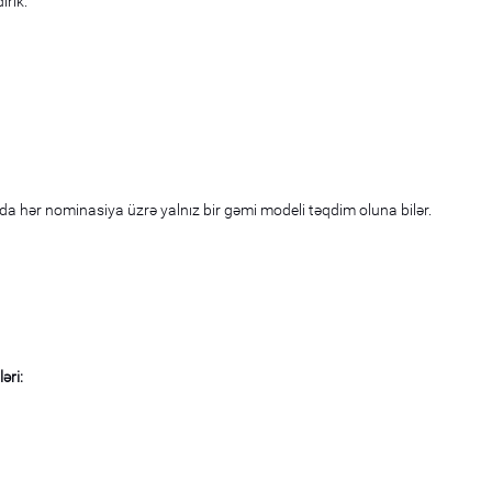
rik.
 hər nominasiya üzrə yalnız bir gəmi modeli təqdim oluna bilər.
əri: