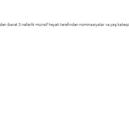
dən ibarət 3 nəfərlik münsif heyəti tərəfindən nominasiyalar və yaş kateq