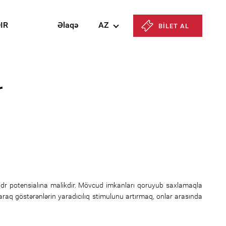
IR
Əlaqə
AZ
BİLET AL
Azərbaycanca
English
r
Русский
kadr potensialına malikdir. Mövcud imkanları qoruyub saxlamaqla
raq göstərənlərin yaradıcılıq stimulunu artırmaq, onlar arasında