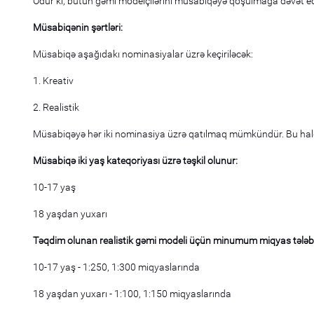
Odur ki, bütün gəmi modelçilərini müsabiqəyə qoşulmağa dəvət edi
Müsabiqənin şərtləri:
Müsabiqə aşağıdakı nominasiyalar üzrə keçiriləcək:
1. Kreativ
2. Realistik
Müsabiqəyə hər iki nominasiya üzrə qatılmaq mümkündür. Bu halda
Müsabiqə iki yaş kateqoriyası üzrə təşkil olunur:
10-17 yaş
18 yaşdan yuxarı
Təqdim olunan realistik gəmi modeli üçün minumum miqyas tələbl
10-17 yaş - 1:250, 1:300 miqyaslarında
18 yaşdan yuxarı - 1:100, 1:150 miqyaslarında