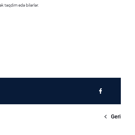
ək təqdim edə bilərlər.
Geri