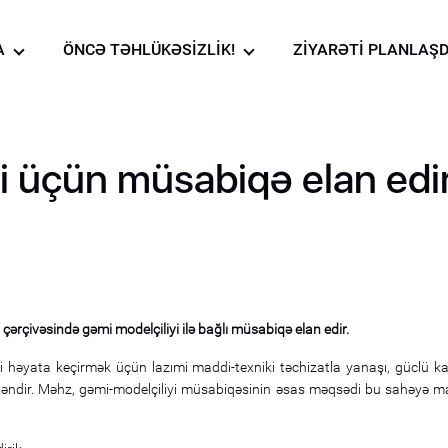
A
ÖNCƏ TƏHLÜKƏSİZLİK!
ZİYARƏTİ PLANLAŞD
to qalereya
Muzeydə təhlükəsizlik
qaydaları!
lanması
deo qalereya
bərlər
 üçün müsabiqə elan edi
ranı
ı
çərçivəsində gəmi modelçiliyi ilə bağlı müsabiqə elan edir.
i həyata keçirmək üçün lazımi maddi-texniki təchizatla yanaşı, güclü 
dəndir. Məhz, gəmi-modelçiliyi müsabiqəsinin əsas məqsədi bu sahəyə ma