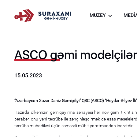
MUZEY
MEDİ
Haqqımızda
Fo
Gəmi-muzeyin hazır
Vi
Virtual tur
Xə
ASCO gəmi modelçiləri
Gəmi-muzeyin resto
Suvenir mağazası
15.05.2023
Muzeyin Kolleksiyas
“Azərbaycan Xəzər Dəniz Gəmiçiliyi” QSC (ASCO) “Heydər Əliyev İli” 
Hazırda ölkəmizin gəmiqayırma sənayesi hər növ gəmi tikintisin
bərabər, onu yeni təcrübə ilə zənginləşdirmək də əsas məsələlər
təcrübə mübadiləsi üçün səmərəli mühit yaratmaqdan ibarətdir.