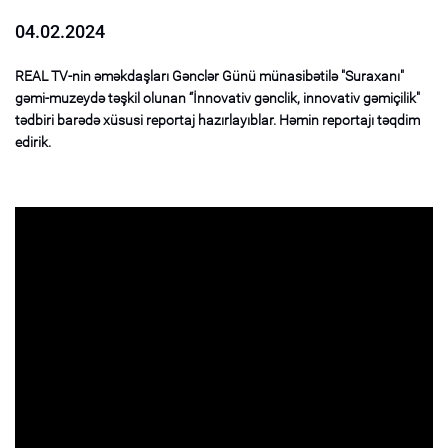
04.02.2024
REAL TV-nin əməkdaşları Gənclər Günü münasibətilə "Suraxanı"
gəmi-muzeydə təşkil olunan “İnnovativ gənclik, innovativ gəmiçilik"
tədbiri barədə xüsusi reportaj hazırlayıblar. Həmin reportajı təqdim
edirik.