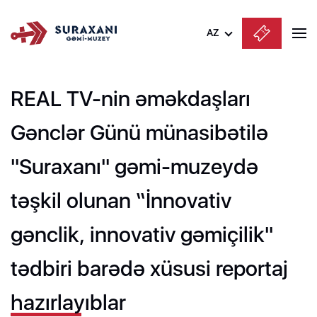
AZ
Azərbaycanca
REAL TV-nin əməkdaşları
English
Русский
Gənclər Günü münasibətilə
"Suraxanı" gəmi-muzeydə
təşkil olunan “İnnovativ
gənclik, innovativ gəmiçilik"
tədbiri barədə xüsusi reportaj
hazırlayıblar