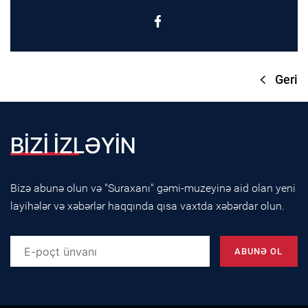
Geri
BİZİ İZLƏYİN
Bizə abunə olun və "Suraxanı" gəmi-muzeyinə aid olan yeni
layihələr və xəbərlər haqqında qısa vaxtda xəbərdar olun.