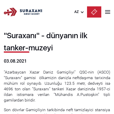
AZ
Azərbaycanca
"Suraxanı" - dünyanın ilk
English
Русский
tanker-muzeyi
03.08.2021
“Azərbaycan Xəzər Dəniz Gəmiçiliyi” QSC-nin (ASCO)
"Suraxanı" gəmisi ölkəmizin dənizlə neftdaşıma tarixində
mühüm rol oynayıb. Uzunluğu 123.5 metr, dedveyti isə
4696 ton olan “Suraxanı” tankeri Xəzər dənizində 1957-ci
ildən istismara verilən “Mühəndis A.Pustoşkin” tipli
gəmilərdən biridir.
Son dövrlər Gəmiçiliyin tərkibində neft təmizləyici stansiya