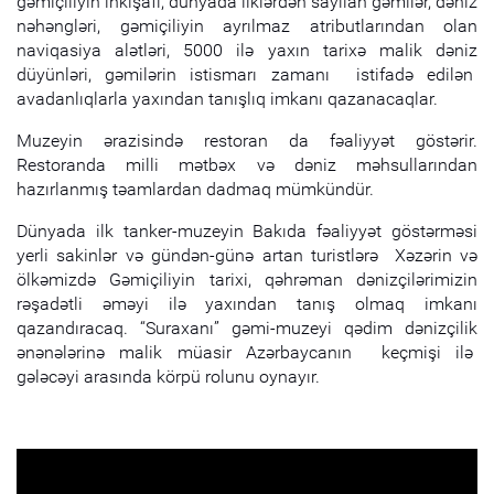
gəmiçiliyin inkişafı, dünyada ilklərdən sayılan gəmilər, dəniz
nəhəngləri, gəmiçiliyin ayrılmaz atributlarından olan
naviqasiya alətləri, 5000 ilə yaxın tarixə malik dəniz
düyünləri, gəmilərin istismarı zamanı istifadə edilən
avadanlıqlarla yaxından tanışlıq imkanı qazanacaqlar.
Muzeyin ərazisində restoran da fəaliyyət göstərir.
Restoranda milli mətbəx və dəniz məhsullarından
hazırlanmış təamlardan dadmaq mümkündür.
Dünyada ilk tanker-muzeyin Bakıda fəaliyyət göstərməsi
yerli sakinlər və gündən-günə artan turistlərə Xəzərin və
ölkəmizdə Gəmiçiliyin tarixi, qəhrəman dənizçilərimizin
rəşadətli əməyi ilə yaxından tanış olmaq imkanı
qazandıracaq. “Suraxanı” gəmi-muzeyi qədim dənizçilik
ənənələrinə malik müasir Azərbaycanın keçmişi ilə
gələcəyi arasında körpü rolunu oynayır.