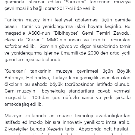
qismində istismar edilən “Suraxanı” tankerinin muzeyə
çevrilməsi ilə bağlı qərar 2017-ci ildə verilib.
Tankerin muzey kimi fəaliyyət göstərməsi üçün gəmidə
əsaslı təmir və yenidənqurma işləri həyata keçirilib. Bu
məqsədlə ASCO-nun “Bibiheybət” Gəmi Təmiri Zavodu,
eləcə də “Xəzər ” MMC-nin insan və texniki resursları
səfərbər edilib. Gəminin gövdə və digər hissələrində təmir
və yenidənqurma işlərinə ümumilikdə 2000-dən artıq yerli
gəmi təmirçisi cəlb olunub.
“Suraxanı” tankerinin muzeyə çevrilməsi üçün Böyük
Britaniya, Hollandiya, Türkiyə kimi gəmiçilik ənənələri olan
ölkələrin bu sahədə böyük təcrübəsindən istifadə olunub.
Gəmi-muzeyin beynəlxalq standartlara cavab verməsi
məqsədilə 100-dən çox nüfuzlu xarici və yerli şirkətlə
əməkdaşlıq edilib.
Muzeyin zallarında ən müasir texnoloji avadanlıqlardan
istifadə edilməklə, bir sıra innovativ yenilikərə imza atılıb.
Ziyarətçilər burada Xəzərin tarixi, Abşeronda neft hasilatı,