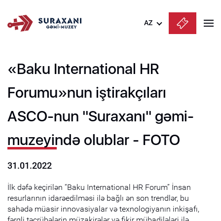
AZ
Azərbaycanca
«Baku International HR
English
Русский
Forumu»nun iştirakçıları
ASCO-nun "Suraxanı" gəmi-
muzeyində olublar - FOTO
31.01.2022
İlk dəfə keçirilən “Baku International HR Forum” İnsan
resurlarının idarəedilməsi ilə bağlı ən son trendlər, bu
sahədə müasir innovasiyalar və texnologiyanın inkişafı,
fərqli təcrübələrin müzakirələr və fikir mübadilələri ilə