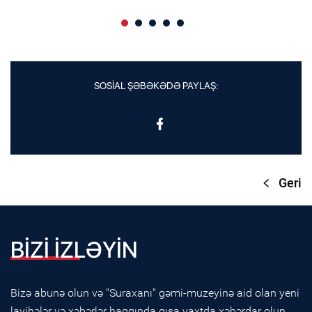
SOSİAL ŞƏBƏKƏDƏ PAYLAŞ:
Geri
BİZİ İZLƏYİN
Bizə abunə olun və "Suraxanı" gəmi-muzeyinə aid olan yeni
layihələr və xəbərlər haqqında qısa vaxtda xəbərdar olun.