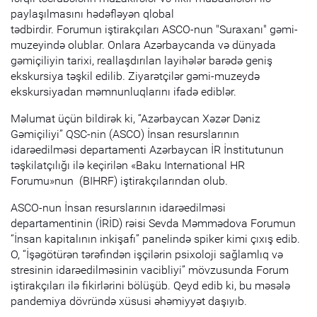
paylaşılmasını hədəfləyən qlobal
tədbirdir. Forumun
iştirakçıları ASCO-nun "Suraxanı" gəmi-
muzeyində olublar. Onlara Azərbaycanda və dünyada
gəmiçiliyin tarixi, reallaşdırılan layihələr barədə geniş
ekskursiya təşkil edilib. Ziyarətçilər gəmi-muzeydə
ekskursiyadan məmnunluqlarını ifadə ediblər.
Məlumat üçün bildirək ki, “Azərbaycan Xəzər Dəniz
Gəmiçiliyi” QSC-nin (ASCO) İnsan resurslarının
idarəedilməsi departamenti Azərbaycan İR İnstitutunun
təşkilatçılığı ilə keçirilən «Baku International HR
Forumu»nun (BIHRF) iştirakçılarından olub.
ASCO-nun İnsan resurslarının idarəedilməsi
departamentinin (İRİD) rəisi Sevda Məmmədova Forumun
“İnsan kapitalının inkişafı” panelində spiker kimi çıxış edib.
O, “İşəgötürən tərəfindən işçilərin psixoloji sağlamlıq və
stresinin idarəedilməsinin vacibliyi” mövzusunda Forum
iştirakçıları ilə fikirlərini bölüşüb. Qeyd edib ki, bu məsələ
pandemiya dövründə xüsusi əhəmiyyət daşıyıb.