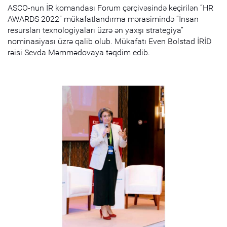
ASCO-nun İR komandası Forum çərçivəsində keçirilən “HR
AWARDS 2022” mükafatlandırma mərasimində “İnsan
resursları texnologiyaları üzrə ən yaxşı strategiya”
nominasiyası üzrə qalib olub. Mükafatı Even Bolstad İRİD
rəisi Sevda Məmmədovaya təqdim edib.