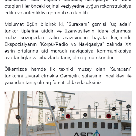
otaqları illər öncəki orjinal vəziyyətinə uyğun rekonstruksiya
edilib və autentikliyi qorunub saxlanılıb.
Məlumat üçün bildirək ki, “Suraxanı” gəmisi “üç adalı”
tanker tiplərinə aiddir və üzənvasitənin idarə olunması
məhz sözügedən zalın ərazisindən həyata keçirilirdi.
Ekspozisiyanın "Körpü/Radio və Naviqasiya" zalında XX
əsrin ortalarına aid maraqlı naviqasiya, kommunikasiya
avadanlıqlar və cihazlarla tanış olmaq mümkündür.
Ölkəmizdə həmdə ilk texniki muzey olan “Suraxanı”
tankerini ziyarət etməklə Gəmiçilik sahəsinin incəlikləri ilə
yaxından tanış olmaq fürsəti əldə edəcəksiniz.