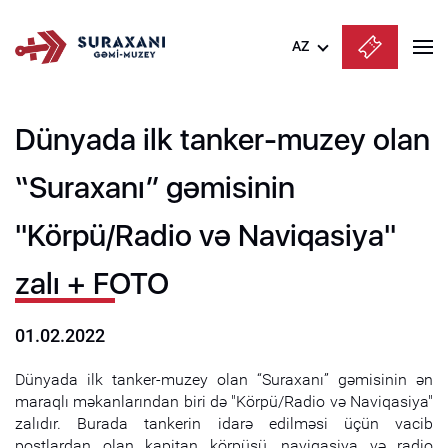
AZ
Azərbaycanca
Dünyada ilk tanker-muzey olan
English
Русский
“Suraxanı” gəmisinin
"Körpü/Radio və Naviqasiya"
zalı + FOTO
01.02.2022
Dünyada ilk tanker-muzey olan “Suraxanı” gəmisinin ən
maraqlı məkanlarından biri də "Körpü/Radio və Naviqasiya"
zalıdır. Burada tankerin idarə edilməsi üçün vacib
postlardan olan kapitan körpüsü, naviqasiya və radio