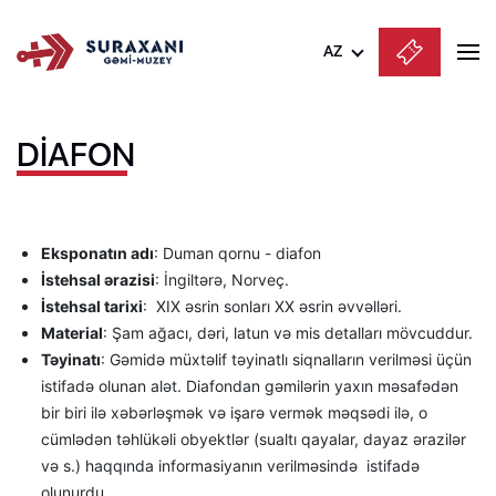
AZ
Azərbaycanca
DİAFON
English
Русский
Eksponatın adı
: Duman qornu - diafon
İstehsal ərazisi
: İngiltərə, Norveç.
İstehsal tarixi
: XIX əsrin sonları XX əsrin əvvəlləri.
Material
: Şam ağacı, dəri, latun və mis detalları mövcuddur.
Təyinatı
: Gəmidə müxtəlif təyinatlı siqnalların verilməsi üçün
istifadə olunan alət. Diafondan gəmilərin yaxın məsafədən
bir biri ilə xəbərləşmək və işarə vermək məqsədi ilə, o
cümlədən təhlükəli obyektlər (sualtı qayalar, dayaz ərazilər
və s.) haqqında informasiyanın verilməsində istifadə
olunurdu.