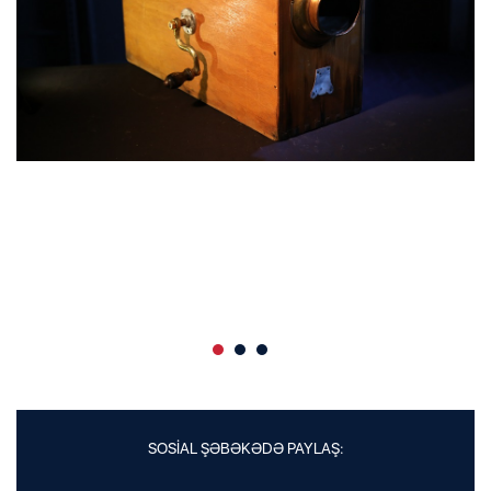
SOSİAL ŞƏBƏKƏDƏ PAYLAŞ: