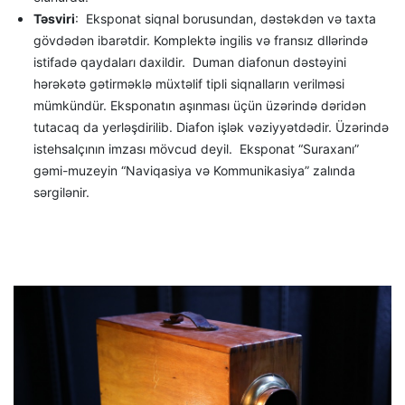
Təsviri
: Eksponat siqnal borusundan, dəstəkdən və taxta
gövdədən ibarətdir. Komplektə ingilis və fransız dllərində
istifadə qaydaları daxildir. Duman diafonun dəstəyini
hərəkətə gətirməklə müxtəlif tipli siqnalların verilməsi
mümkündür. Eksponatın aşınması üçün üzərində dəridən
tutacaq da yerləşdirilib. Diafon işlək vəziyyətdədir. Üzərində
istehsalçının imzası mövcud deyil. Eksponat “Suraxanı”
gəmi-muzeyin “Naviqasiya və Kommunikasiya” zalında
sərgilənir.