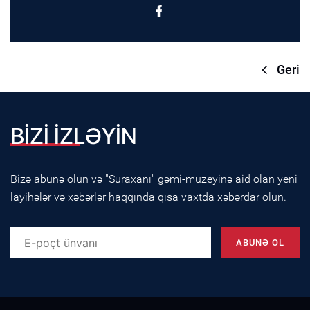
Geri
BİZİ İZLƏYİN
Bizə abunə olun və "Suraxanı" gəmi-muzeyinə aid olan yeni
layihələr və xəbərlər haqqında qısa vaxtda xəbərdar olun.