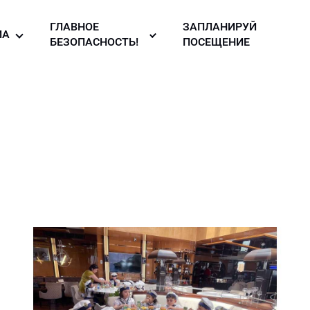
ГЛАВНОЕ
ЗАПЛАНИРУЙ
ИА
БЕЗОПАСНОСТЬ!
ПОСЕЩЕНИЕ
то галерея
Правила
безопасности в
узея
део
музее!
ллерея
вости
зея