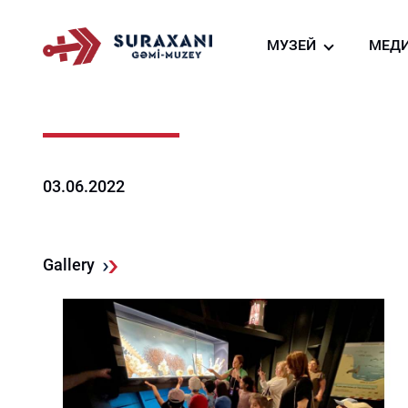
МУЗЕЙ
МЕД
О нас
Фо
Создание судно-м
Ви
га
Виртуальный тур
Но
Ресторан судна-му
03.06.2022
Магазин сувениров
Gallery