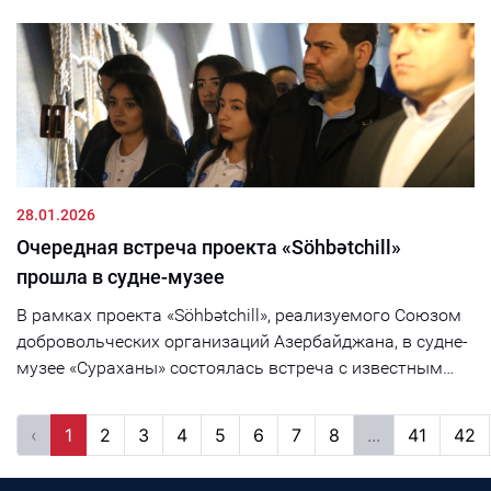
28.01.2026
Очередная встреча проекта «Söhbətchill»
прошла в судне-музее
В рамках проекта «Söhbətchill», реализуемого Союзом
добровольческих организаций Азербайджана, в судне-
музее «Сураханы» состоялась встреча с известным
турецким актёром Эрханом Уфаком....
‹
1
2
3
4
5
6
7
8
...
41
42