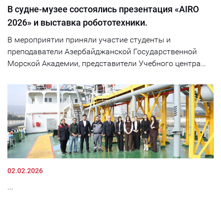
В судне-музее состоялись презентация «AIRO
2026» и выставка робототехники.
В мероприятии приняли участие студенты и
преподаватели Азербайджанской Государственной
Морской Академии, представители Учебного центра
«Azerobot», Бакинской Высшей Школы Нефти, центра
программирования «Maestro School», а также молодые
изобретатели и активисты, интересующиеся
технологиями....
02.02.2026
...