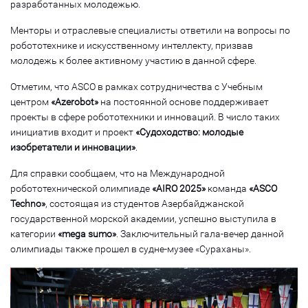
разработанных молодежью.
Менторы и отраслевые специалисты ответили на вопросы по
робототехнике и искусственному интеллекту, призвав
молодежь к более активному участию в данной сфере.
Отметим, что ASCO в рамках сотрудничества с Учебным
центром
«Azerobot»
на постоянной основе поддерживает
проекты в сфере робототехники и инноваций. В число таких
инициатив входит и проект
«Судоходство: молодые
изобретатели и инновации»
.
Для справки сообщаем, что на Международной
робототехнической олимпиаде
«AIRO 2025»
команда
«ASCO
Techno»
, состоящая из студентов Азербайджанской
государственной морской академии, успешно выступила в
категории
«mega sumo»
. Заключительный гала-вечер данной
олимпиады также прошел в судне-музее «Сураханы».