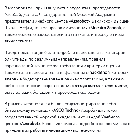
В мероприятии приняли участие студенты и преподаватели
Азербайджанской Государственной Морской Академии,
представители Учебного центра
«Azerobot»
, Бакинской Высшей
Школы Нефти, центра программирования
«Maestro School»
, а
также молодые изобретатели и активисты, интересующиеся
технологиями.
В ходе презентации были подробно представлены категории
олимпиады по различным направлениям, правила
соревнований, технические требования и критерии оценки.
Также была предоставлена информация о
hackathon
, который
впервые будет организован в рамках программы, а также о
робототехнических соревнованиях
«mega sumo»
и
«mini sumo»
,
вызывающих большой интерес среди молодежи.
В рамках мероприятия была продемонстрирована робот-
битва между командой
«ASCO Techno»
Азербайджанской
государственной морской академии и командой Учебного
центра
«Azerobot»
. Участники смогли подробно ознакомиться с
принципами работы инновационных технологий,