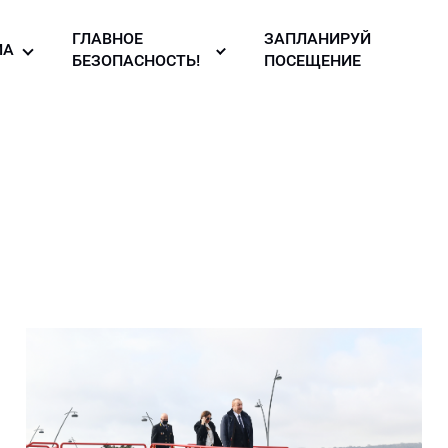
ГЛАВНОЕ
ЗАПЛАНИРУЙ
ИА
БЕЗОПАСНОСТЬ!
ПОСЕЩЕНИЕ
то галерея
Правила
безопасности в
узея
део
музее!
ллерея
вости
зея