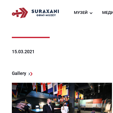
МУЗЕЙ
МЕД
О нас
Фо
Создание судно-м
Ви
га
Виртуальный тур
Но
Ресторан судна-му
15.03.2021
Магазин сувениров
Gallery