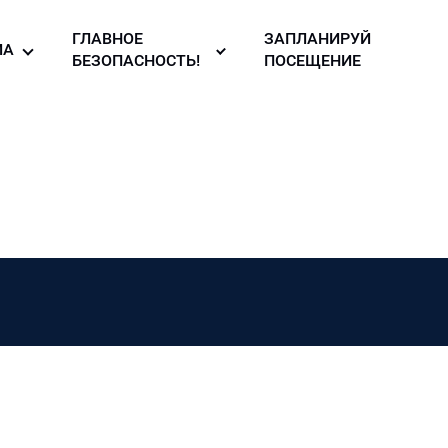
ГЛАВНОЕ
ЗАПЛАНИРУЙ
ИА
БЕЗОПАСНОСТЬ!
ПОСЕЩЕНИЕ
то галерея
Правила
безопасности в
узея
део
музее!
ллерея
вости
зея