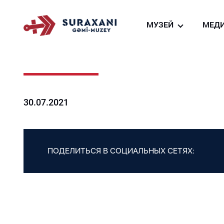
МУЗЕЙ
МЕД
О нас
Фо
Создание судно-м
Ви
га
Виртуальный тур
Но
Ресторан судна-му
30.07.2021
Магазин сувениров
ПОДЕЛИТЬСЯ В СОЦИАЛЬНЫХ СЕТЯХ: