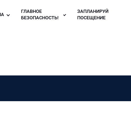
ГЛАВНОЕ
ЗАПЛАНИРУЙ
ИА
БЕЗОПАСНОСТЬ!
ПОСЕЩЕНИЕ
то галерея
Правила
безопасности в
узея
део
музее!
ллерея
вости
зея