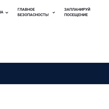
ГЛАВНОЕ
ЗАПЛАНИРУЙ
ИА
БЕЗОПАСНОСТЬ!
ПОСЕЩЕНИЕ
то галерея
Правила
безопасности в
узея
део
музее!
ллерея
вости
зея