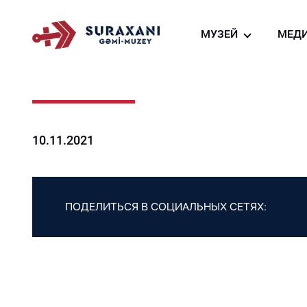
МУЗЕЙ
МЕД
О нас
Фо
Создание судно-м
Ви
га
Виртуальный тур
Но
Ресторан судна-му
10.11.2021
Магазин сувениров
ПОДЕЛИТЬСЯ В СОЦИАЛЬНЫХ СЕТЯХ: