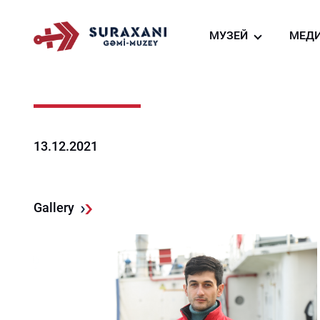
МУЗЕЙ
МЕД
О нас
Фо
Создание судно-м
Ви
га
Виртуальный тур
Но
Ресторан судна-му
13.12.2021
Магазин сувениров
Gallery