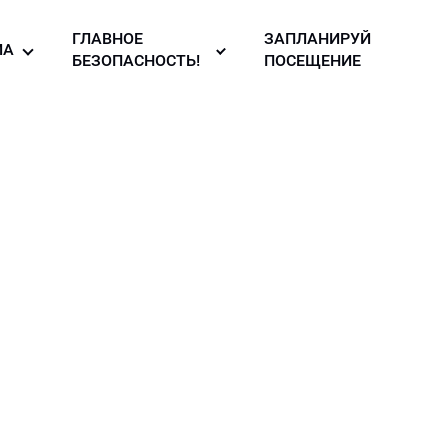
ГЛАВНОЕ
ЗАПЛАНИРУЙ
ИА
БЕЗОПАСНОСТЬ!
ПОСЕЩЕНИЕ
то галерея
Правила
безопасности в
узея
део
музее!
ллерея
вости
зея