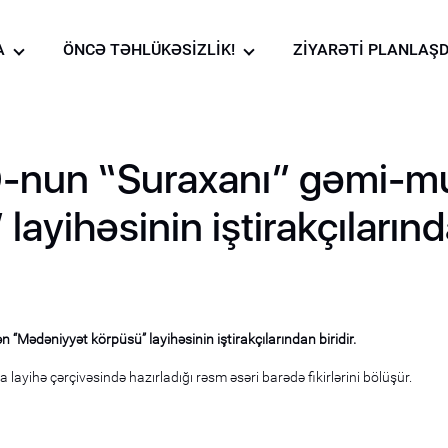
A
ÖNCƏ TƏHLÜKƏSİZLİK!
ZİYARƏTİ PLANLAŞD
to qalereya
Muzeydə təhlükəsizlik
qaydaları!
lanması
deo qalereya
bərlər
nun “Suraxanı” gəmi-muz
ranı
yihəsinin iştirakçılarında
ı
Mədəniyyət körpüsü” layihəsinin iştirakçılarından biridir.
yihə çərçivəsində hazırladığı rəsm əsəri barədə fikirlərini bölüşür.