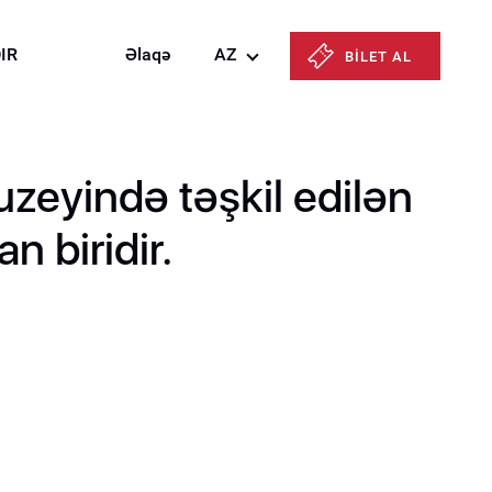
IR
Əlaqə
AZ
BİLET AL
Azərbaycanca
English
eyində təşkil edilən
Русский
n biridir.