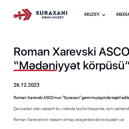
MUZEY
MEDİ
Haqqımızda
Fo
Gəmi-muzeyin hazır
Vi
Virtual tur
Xə
Roman Xarevski ASCO-
Gəmi-muzeyin resto
“Mədəniyyət körpüsü” la
Suvenir mağazası
Muzeyin Kolleksiyas
26.12.2023
Roman Xarevski ASCO-nun “Suraxanı” gəmi-muzeyində təşkil edilən “
Çexiyadan olan rəssam bu videoda layihə haqqında, eyni zamanda la
Roman Xarevskinin rəssam olmaq istəyənlərə də tövsiyələri var.