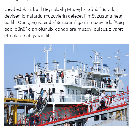
Qeyd edək ki, bu il Beynəlxalq Muzeylər Günü “Sürətlə
dəyişən icmalarda muzeylərin gələcəyi” mövzusuna həsr
edilib. Gün çərçivəsində “Suraxanı” gəmi-muzeyində “Açıq
qapı günü” elan olunub, qonaqlara muzeyi pulsuz ziyarət
etmək fürsəti yaradılıb.