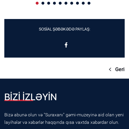
SOSİAL ŞƏBƏKƏDƏ PAYLAŞ:
Geri
BİZİ İZLƏYİN
Bizə abunə olun və "Suraxanı" gəmi-muzeyinə aid olan yeni
layihələr və xəbərlər haqqında qısa vaxtda xəbərdar olun.