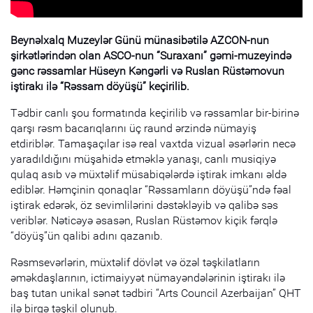
Beynəlxalq Muzeylər Günü münasibətilə AZCON-nun
şirkətlərindən olan ASCO-nun “Suraxanı” gəmi-muzeyində
gənc rəssamlar Hüseyn Kəngərli və Ruslan Rüstəmovun
iştirakı ilə “Rəssam döyüşü” keçirilib.
Tədbir canlı şou formatında keçirilib və rəssamlar bir-birinə
qarşı rəsm bacarıqlarını üç raund ərzində nümayiş
etdiriblər. Tamaşaçılar isə real vaxtda vizual əsərlərin necə
yaradıldığını müşahidə etməklə yanaşı, canlı musiqiyə
qulaq asıb və müxtəlif müsabiqələrdə iştirak imkanı əldə
ediblər. Həmçinin qonaqlar “Rəssamların döyüşü”ndə fəal
iştirak edərək, öz sevimlilərini dəstəkləyib və qalibə səs
veriblər. Nəticəyə əsasən, Ruslan Rüstəmov kiçik fərqlə
“döyüş”ün qalibi adını qazanıb.
Rəsmsevərlərin, müxtəlif dövlət və özəl təşkilatların
əməkdaşlarının, ictimaiyyət nümayəndələrinin iştirakı ilə
baş tutan unikal sənət tədbiri “Arts Council Azerbaijan” QHT
ilə birgə təşkil olunub.