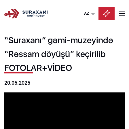
AZ
Azərbaycanca
“Suraxanı” gəmi-muzeyində
English
Русский
“Rəssam döyüşü” keçirilib
FOTOLAR+VİDEO
20.05.2025