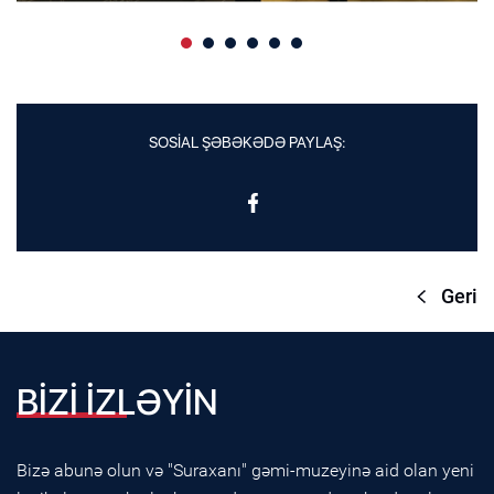
SOSİAL ŞƏBƏKƏDƏ PAYLAŞ:
Geri
BİZİ İZLƏYİN
Bizə abunə olun və "Suraxanı" gəmi-muzeyinə aid olan yeni