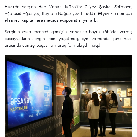
Hazırda sərgidə Hacı Vahab, Müzəffər Əliyev, Şövkət Səlimova,
Ağarəşid Ağasıyev, Bayram Nağdəliyev, Firuddin Əliyev kimi bir çox
əfsanəvi kapitanlara məxsus eksponatlar yer alıb.
Sərginin əsas məqsədi gəmiçilik sahəsinə böyük töhfələr vermiş
şəxsiyyətlərin zəngin irsini yaşatmaq, eyni zamanda gənc nəsil
arasında dənizçi peşəsinə maraq formalaşdırmaqdır.