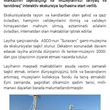
Mərkəzinin təşkilatçılığı ilə “Muzeylərimizi tanıyaq və
tanıtdıraq” interaktiv ekskursiya layihəsinə start verilib.
Ekskursiyalarda rayon və kəndlərdən olan şəhid və qazi
övladları, həmçinin valideynlərini itirmiş və valideyn
himayəsindən məhrum olmuş, aztəminatlı ailələrin
övladları, internatdan olan məktəblilər iştirak edirlər.
Layihə çərçivəsində ASCO-nun “Suraxanı” gəmi-muzeyinə
də ekskursiyalar təşkil olunur. Dekabrın sonunadək davam
edəcək layihə ərzində dünyanın ilk tanker-muzeyini 2000-
dən çox izləyicinin ziyarət etməsi nəzərdə tutulur.
Layihənin məqsədi məktəblilərin asudə vaxtını səmərəli
təşkil etmək, onların dünyagörüşünü, bilik və bacarıqlarını
artırmaq, muzeylərin kolleksiya fondu ilə tanış etməkdir.
Eyni zamanda, şagirdləri ölkəmizin qədim tarixi, milli-
mənəvi dəyərləri barədə məlumatlandırmaqdır.