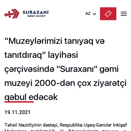
AZ
Azərbaycanca
“Muzeylərimizi tanıyaq və
English
Русский
tanıtdıraq” layihəsi
çərçivəsində "Suraxanı" gəmi
muzeyi 2000-dən çox ziyarətçi
qəbul edəcək
19.11.2021
Təhsil Nazirliyinin dəstəyi, Respublika Uşaq-Gənclər İnkişaf