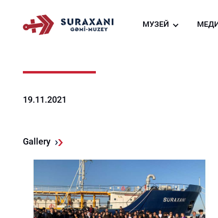
МУЗЕЙ
МЕД
О нас
Фо
Создание судно-м
Ви
га
Виртуальный тур
Но
Ресторан судна-му
19.11.2021
Магазин сувениров
Gallery