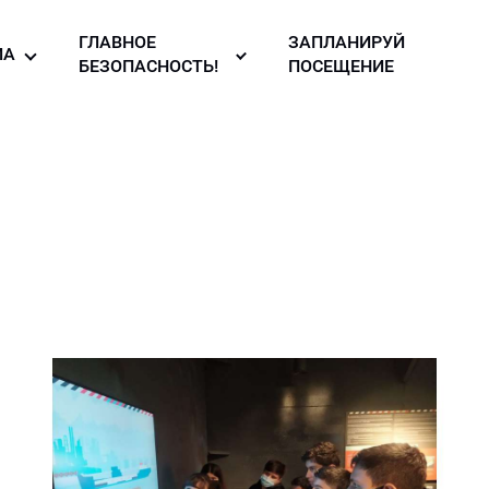
ГЛАВНОЕ
ЗАПЛАНИРУЙ
ИА
БЕЗОПАСНОСТЬ!
ПОСЕЩЕНИЕ
то галерея
Правила
безопасности в
узея
део
музее!
ллерея
вости
зея