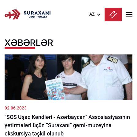
AZ
Azərbaycanca
XƏBƏRLƏR
English
Русский
02.06.2023
"SOS Uşaq Kəndləri - Azərbaycan" Assosiasiyasının
yetirmələri üçün “Suraxanı” gəmi-muzeyinə
ekskursiya təşkil olunub