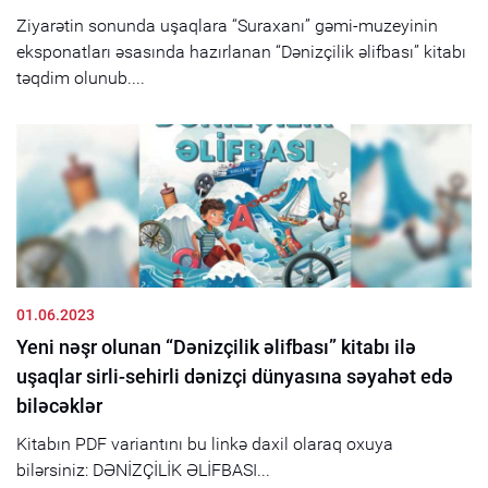
Ziyarətin sonunda uşaqlara “Suraxanı” gəmi-muzeyinin
eksponatları əsasında hazırlanan “Dənizçilik əlifbası” kitabı
təqdim olunub....
01.06.2023
Yeni nəşr olunan “Dənizçilik əlifbası” kitabı ilə
uşaqlar sirli-sehirli dənizçi dünyasına səyahət edə
biləcəklər
Kitabın PDF variantını bu linkə daxil olaraq oxuya
bilərsiniz: DƏNİZÇİLİK ƏLİFBASI...