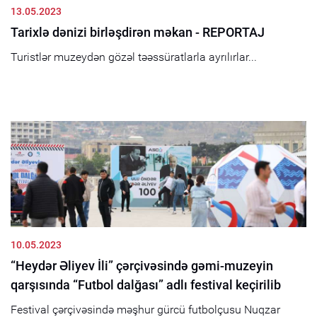
13.05.2023
Tarixlə dənizi birləşdirən məkan - REPORTAJ
Turistlər muzeydən gözəl təəssüratlarla ayrılırlar...
10.05.2023
“Heydər Əliyev İli” çərçivəsində gəmi-muzeyin
qarşısında “Futbol dalğası” adlı festival keçirilib
Festival çərçivəsində məşhur gürcü futbolçusu Nuqzar