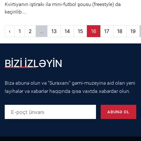
Kvirtiyanın iştirakı ilə mini-futbol şousu (freestyle) da
keçirilib....
‹
1
2
...
13
14
15
16
17
18
19
BİZİ İZLƏYİN
Bizə abunə olun və "Suraxanı" gəmi-muzeyinə aid olan yeni
layihələr və xəbərlər haqqında qısa vaxtda xəbərdar olun.