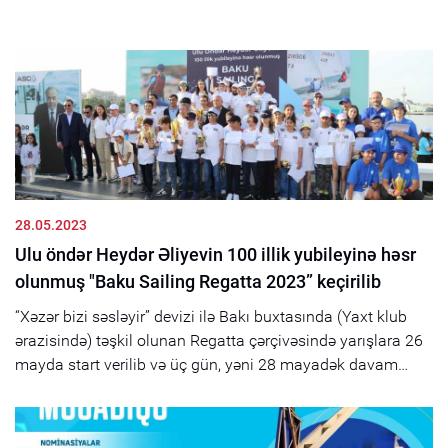
28.05.2023
Ulu öndər Heydər Əliyevin 100 illik yubileyinə həsr
olunmuş "Baku Sailing Regatta 2023” keçirilib
“Xəzər bizi səsləyir” devizi ilə Bakı buxtasında (Yaxt klub
ərazisində) təşkil olunan Regatta çərçivəsində yarışlara 26
mayda start verilib və üç gün, yəni 28 mayadək davam
edib....