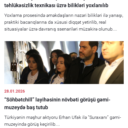
təhlükəsizlik texnikası üzrə bilikləri yoxlanılıb
Yoxlama prosesində əməkdaşların nəzəri bilikləri ilə yanaşı,
praktiki bacarıqlarına da xüsusi diqqət yetirilib, real
situasiyalar üzrə davranış ssenariləri müzakirə olunub....
28.01.2026
“Söhbətchill” layihəsinin növbəti görüşü gəmi-
muzeydə baş tutub
Türkiyənin məşhur aktyoru Erhan Ufak ilə “Suraxanı” gəmi-
muzeyində görüş keçirilib....