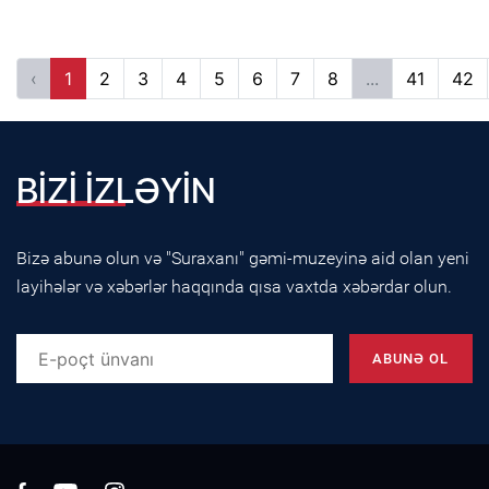
‹
1
2
3
4
5
6
7
8
...
41
42
BİZİ İZLƏYİN
Bizə abunə olun və "Suraxanı" gəmi-muzeyinə aid olan yeni
layihələr və xəbərlər haqqında qısa vaxtda xəbərdar olun.