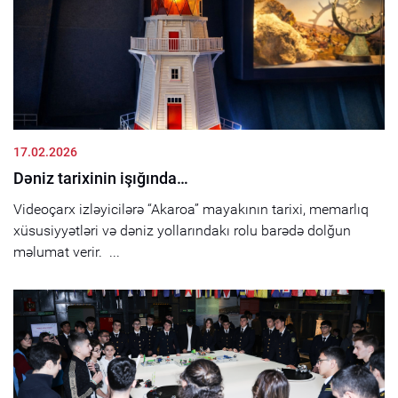
17.02.2026
Dəniz tarixinin işığında…
Videoçarx izləyicilərə “Akaroa” mayakının tarixi, memarlıq
xüsusiyyətləri və dəniz yollarındakı rolu barədə dolğun
məlumat verir. ...