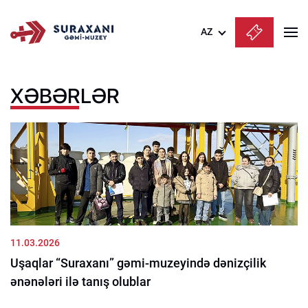
AZ
Azərbaycanca
XƏBƏRLƏR
English
Русский
11.03.2026
Uşaqlar “Suraxanı” gəmi-muzeyində dənizçilik
ənənələri ilə tanış olublar
...