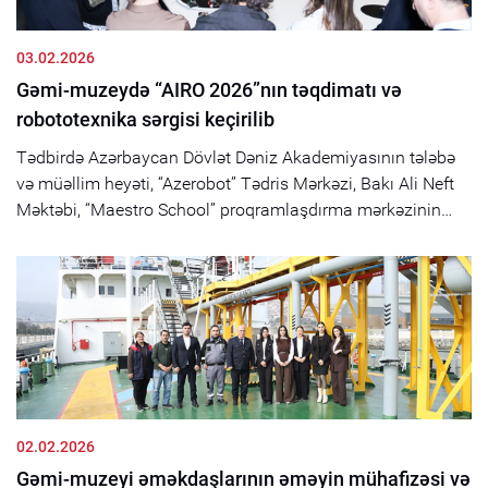
03.02.2026
Gəmi-muzeydə “AIRO 2026”nın təqdimatı və
robototexnika sərgisi keçirilib
Tədbirdə Azərbaycan Dövlət Dəniz Akademiyasının tələbə
və müəllim heyəti, “Azerobot” Tədris Mərkəzi, Bakı Ali Neft
Məktəbi, “Maestro School” proqramlaşdırma mərkəzinin
nümayəndələri, eləcə də gənc ixtiraçılar və texnologiyaya
maraq göstərən fəallar iştirak ediblər....
02.02.2026
Gəmi-muzeyi əməkdaşlarının əməyin mühafizəsi və