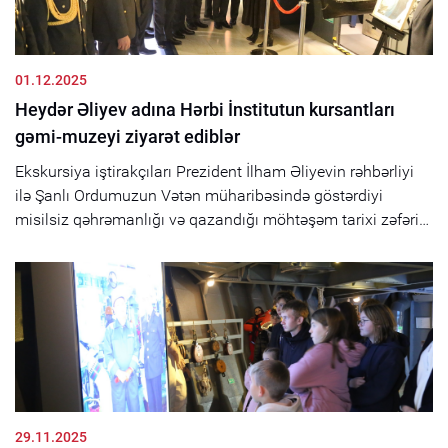
01.12.2025
Heydər Əliyev adına Hərbi İnstitutun kursantları
gəmi-muzeyi ziyarət ediblər
Ekskursiya iştirakçıları Prezident İlham Əliyevin rəhbərliyi
ilə Şanlı Ordumuzun Vətən müharibəsində göstərdiyi
misilsiz qəhrəmanlığı və qazandığı möhtəşəm tarixi zəfəri
özündə əks etdirən interaktivlə də yaxından tanış olublar....
29.11.2025