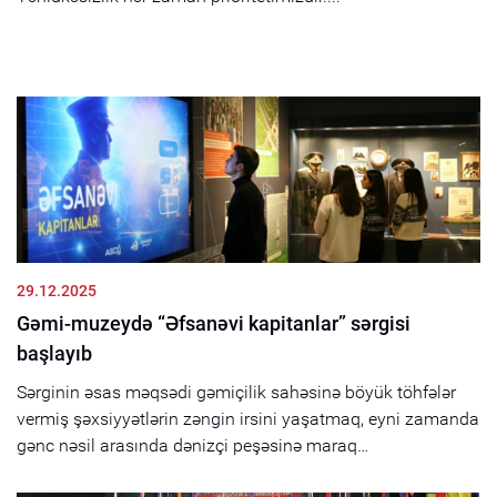
29.12.2025
Gəmi-muzeydə “Əfsanəvi kapitanlar” sərgisi
başlayıb
Sərginin əsas məqsədi gəmiçilik sahəsinə böyük töhfələr
vermiş şəxsiyyətlərin zəngin irsini yaşatmaq, eyni zamanda
gənc nəsil arasında dənizçi peşəsinə maraq
formalaşdırmaqdır....