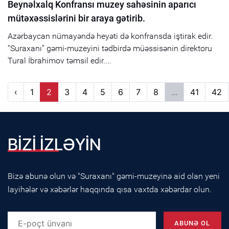
Beynəlxalq Konfransı muzey sahəsinin aparıcı
mütəxəssislərini bir araya gətirib.
Azərbaycan nümayəndə heyəti də konfransda iştirak edir.
“Suraxanı” gəmi-muzeyini tədbirdə müəssisənin direktoru
Tural İbrahimov təmsil edir....
‹
1
2
3
4
5
6
7
8
...
41
42
BİZİ İZLƏYİN
Bizə abunə olun və "Suraxanı" gəmi-muzeyinə aid olan yeni
layihələr və xəbərlər haqqında qısa vaxtda xəbərdar olun.