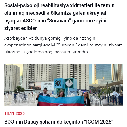
Sosial-psixoloji reabilitasiya xidmətləri ilə təmin
olunmaq məqsədilə ölkəmizə gələn ukraynalı
uşaqlar ASCO-nun “Suraxanı” gəmi-muzeyini
ziyarət ediblər.
Azərbaycan və dünya gəmiçiliyinə dair zəngin
eksponatların sərgiləndiyi “Suraxanı” gəmi-muzeyini ziyarət
ukraynalı uşaqlarda xoş təəssürat yaradıb....
13.11.2025
BƏƏ-nin Dubay şəhərində keçirilən “ICOM 2025”