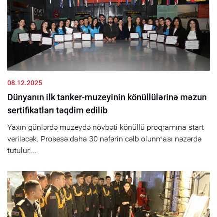
08.12.2025
Dünyanın ilk tanker-muzeyinin könüllülərinə məzun
sertifikatları təqdim edilib
Yaxın günlərdə muzeydə növbəti könüllü proqramına start
veriləcək. Prosesə daha 30 nəfərin cəlb olunması nəzərdə
tutulur....