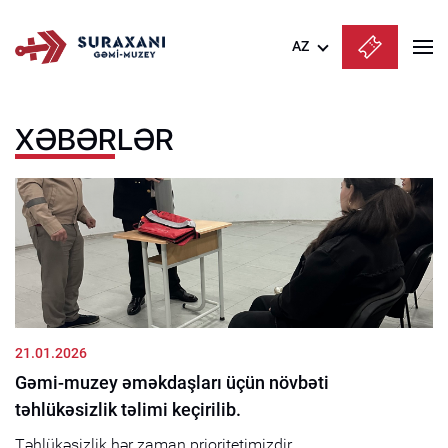
AZ
Azərbaycanca
XƏBƏRLƏR
English
Русский
21.01.2026
Gəmi-muzey əməkdaşları üçün növbəti
təhlükəsizlik təlimi keçirilib.
Təhlükəsizlik hər zaman prioritetimizdir....