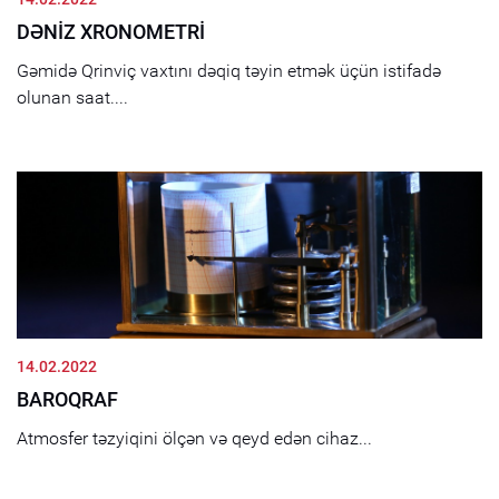
DƏNİZ XRONOMETRİ
Gəmidə Qrinviç vaxtını dəqiq təyin etmək üçün istifadə
olunan saat....
14.02.2022
BAROQRAF
Atmosfer təzyiqini ölçən və qeyd edən cihaz...