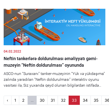
04.02.2022
Neftin tankerlərə doldurulması əməliyyatı gəmi-
muzeyin “Neftin doldurulması” oyununda
ASCO-nun “Suraxanı” tanker-muzeyinin “Yük və yükdaşıma”
zalında yaradılan “Neftin doldurulması” interaktiv oyunu
vasitəsi ilə, Siz yuxarıda qeyd olunan bilgilərdən istifadə
edib neftin yüklənməsi əməliyyatını özünüz icra edə
biləcəksiniz....
‹
1
2
...
30
31
32
33
34
35
3