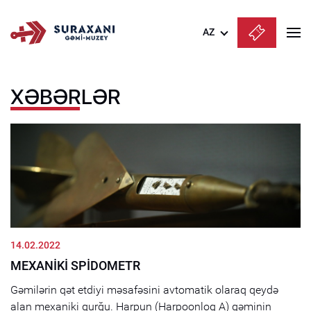
AZ
Azərbaycanca
XƏBƏRLƏR
English
Русский
14.02.2022
MEXANİKİ SPİDOMETR
Gəmilərin qət etdiyi məsafəsini avtomatik olaraq qeydə
alan mexaniki qurğu. Harpun (Harpoonlog A) gəminin