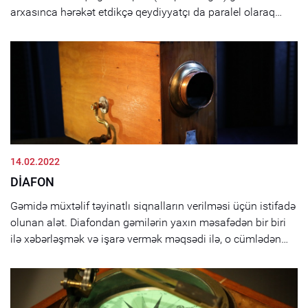
arxasınca hərəkət etdikçə qeydiyyatçı da paralel olaraq
fırlanır. Qurğunun dövrləri harpunun üzərində ki, siferblatda
milə çevrilir. Beləliklə gəminin sürəti müəyyən edilir....
14.02.2022
DİAFON
Gəmidə müxtəlif təyinatlı siqnalların verilməsi üçün istifadə
olunan alət. Diafondan gəmilərin yaxın məsafədən bir biri
ilə xəbərləşmək və işarə vermək məqsədi ilə, o cümlədən
təhlükəli obyektlər (sualtı qayalar, dayaz ərazilər və s.)
haqqında informasiyanın verilməsində istifadə olunurdu. ...