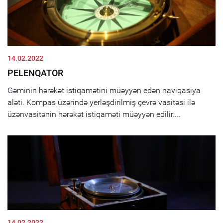
14.02.2022
PELENQATOR
Gəminin hərəkət istiqamətini müəyyən edən naviqasiya
aləti. Kompas üzərində yerləşdirilmiş çevrə vasitəsi ilə
üzənvasitənin hərəkət istiqaməti müəyyən edilir....
14.02.2022